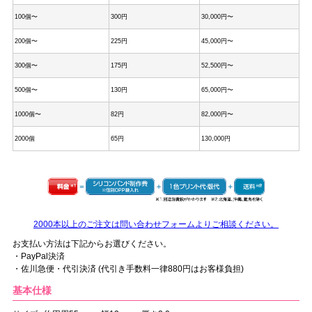
100個〜
300円
30,000円〜
200個〜
225円
45,000円〜
300個〜
175円
52,500円〜
500個〜
130円
65,000円〜
1000個〜
82円
82,000円〜
2000個
65円
130,000円
2000本以上のご注文は問い合わせフォームよりご相談ください。
お支払い方法は下記からお選びください。
・PayPal決済
・佐川急便・代引決済 (代引き手数料一律880円はお客様負担)
基本仕様