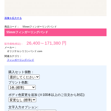
画像を拡大する
商品コード：
55mmフィンガーリングバンド
55mmフィンガーリングバンド
26,400～171,380
円
販売価格(税込)：
メーカー：
オリジナルシリコンバンド.com
関連カテゴリ：
フィンガーリングバンド
購入セット個数：
プリント色数:
ボディ色変更を追加 (※100本以上のご注文から対応):
文字入力オプション: