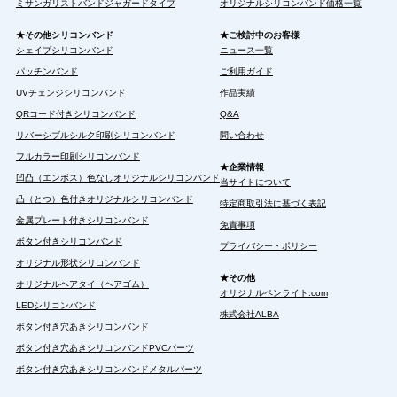
ミサンガリストバンドジャガードタイプ
オリジナルシリコンバンド価格一覧
★その他シリコンバンド
★ご検討中のお客様
シェイプシリコンバンド
ニュース一覧
パッチンバンド
ご利用ガイド
UVチェンジシリコンバンド
作品実績
QRコード付きシリコンバンド
Q&A
リバーシブルシルク印刷シリコンバンド
問い合わせ
フルカラー印刷シリコンバンド
★企業情報
凹凸（エンボス）色なしオリジナルシリコンバンド
当サイトについて
凸（とつ）色付きオリジナルシリコンバンド
特定商取引法に基づく表記
金属プレート付きシリコンバンド
免責事項
ボタン付きシリコンバンド
プライバシー・ポリシー
オリジナル形状シリコンバンド
★その他
オリジナルヘアタイ（ヘアゴム）
オリジナルペンライト.com
LEDシリコンバンド
株式会社ALBA
ボタン付き穴あきシリコンバンド
ボタン付き穴あきシリコンバンドPVCパーツ
ボタン付き穴あきシリコンバンドメタルパーツ