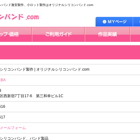
バンド激安製作、小ロット製作はオリジナルシリコンバンド.com
格
ご利用ガイド
作品実績
Q＆A
バンド製品一覧
バンド価格一覧
シリコンバンド製作 | オリジナルシリコンバンド.com
BA
3
区西新宿7丁目17-6 第三和幸ビル1C
616
617
メールフォーム
シリコンバンド、バンド製品