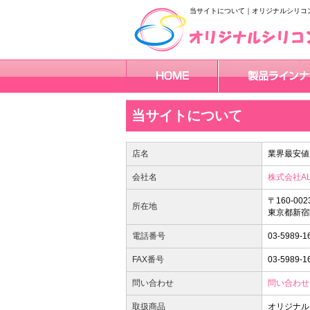
当サイトについて｜オリジナルシリコン
HOME
製品ラインナップ・価
オリジナルシリコン
オリジナルシリコン
当サイトについて
店名
業界最安値
会社名
株式会社AL
〒160-002
所在地
東京都新宿
電話番号
03-5989-1
FAX番号
03-5989-1
問い合わせ
問い合わせ
取扱商品
オリジナル