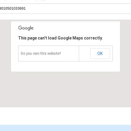
010501033691
This page can't load Google Maps correctly.
OK
Do you own this website?